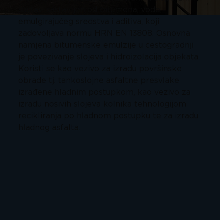
sustav, sastavljen od bitumena, vode,
emulgirajućeg sredstva i aditiva, koji
zadovoljava normu HRN EN 13808. Osnovna
namjena bitumenske emulzije u cestogradnji
je povezivanje slojeva i hidroizolacija objekata.
Koristi se kao vezivo za izradu površinske
obrade tj. tankoslojne asfaltne presvlake
izrađene hladnim postupkom, kao vezivo za
izradu nosivih slojeva kolnika tehnologijom
recikliranja po hladnom postupku te za izradu
hladnog asfalta.