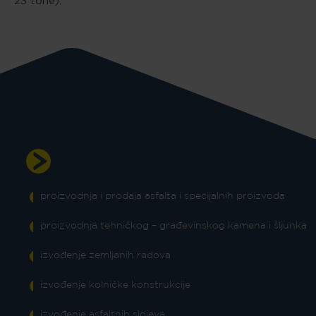
23 tone).
Naši osnovni proizvodi i usluge
proizvodnja i prodaja asfalta i specijalnih proizvoda
proizvodnja tehničkog – građevinskog kamena i šljunka
izvođenje zemljanih radova
izvođenje kolničke konstrukcije
izvođenje asfaltnih slojeva