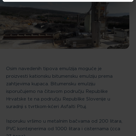
Osim navedenih tipova emulzija moguće je
proizvesti kationsku bitumensku emulziju prema
zahtjevima kupaca. Bitumensku emulziju
isporučujemo na čitavom području Republike
Hrvatske te na području Republike Slovenije u
suradnji s tvrtkom-kćeri Asfalti Ptuj.
Isporuku vršimo u metalnim bačvama od 200 litara,
PVC kontejnerima od 1000 litara i cisternama (cca