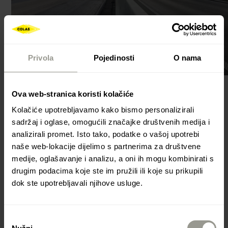
Privola
Pojedinosti
O nama
Ova web-stranica koristi kolačiće
Kolačiće upotrebljavamo kako bismo personalizirali
Tip
Svrha
sadržaj i oglase, omogućili značajke društvenih medija i
C40B3
Namijenjena slovenskom tržištu
analizirali promet. Isto tako, podatke o vašoj upotrebi
naše web-lokacije dijelimo s partnerima za društvene
C40B3-Z
Zimska varijanta, namijenjena slovenskom tržištu
medije, oglašavanje i analizu, a oni ih mogu kombinirati s
Kationska bitumenska emulzija za povezivanje
C55B3
drugim podacima koje ste im pružili ili koje su prikupili
slojeva asfalta
dok ste upotrebljavali njihove usluge.
C55B3-Z
Zimska varijanta
Kationska bitumenska emulzija za povezivanje
C60B3
Odabir
slojeva