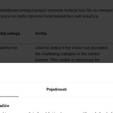
otrebljivom omogućavajući osnovne funkcije kao što su navigacij
anica ne može ispravno funkcionirati bez ovih kolačića.
telj usluga
Svrha
sdelivr.net
Used to detect if the visitor has accepted
the marketing category in the cookie
banner. This cookie is necessary for
GDPR-compliance of the website.
sdelivr.net
Used to detect if the visitor has accepted
the marketing category in the cookie
banner. This cookie is necessary for
Pojedinosti
GDPR-compliance of the website.
sdelivr.net
Used to detect if the visitor has accepted
ačiće
the marketing category in the cookie