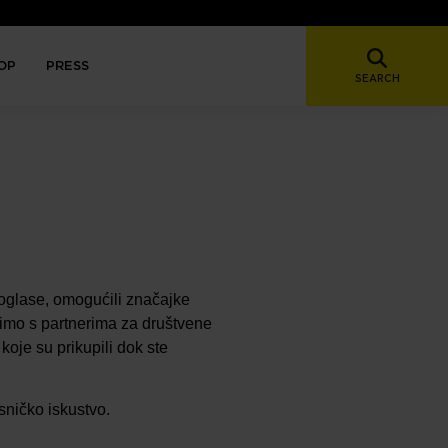
OP
PRESS
SEARCH
 oglase, omogućili značajke
elimo s partnerima za društvene
koje su prikupili dok ste
sničko iskustvo.