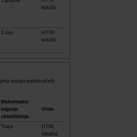
1 godina
HTTP
kolačić
1 dan
HTTP
kolačić
eljima usluga pojedinačnih
Maksimalno
trajanje
Vrsta
skladištenja
Trajni
HTML
lokalna