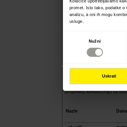
Kolačiće upotrebljavamo kako 
promet. Isto tako, podatke o 
analizu, a oni ih mogu kombini
cookiebot-consent--
cdn.j
usluge.
statistics
Odabir
Nužni
pristanka
CookieConsent
colas
Statistički (2)
Uskrati
Statistički kolačići anonimnim
posjetitelji komuniciraju sa str
Naziv
Dava