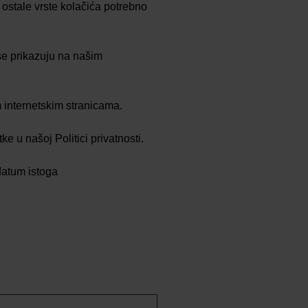
 ostale vrste kolačića potrebno
 se prikazuju na našim
m internetskim stranicama.
 u našoj Politici privatnosti.
datum istoga