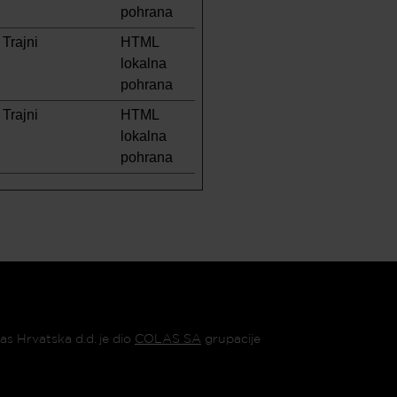
pohrana
Trajni
HTML
lokalna
pohrana
Trajni
HTML
lokalna
pohrana
as Hrvatska d.d. je dio
COLAS SA
grupacije