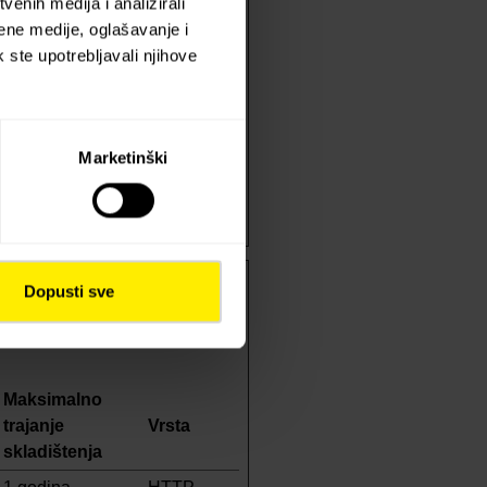
enih medija i analizirali
ene medije, oglašavanje i
k ste upotrebljavali njihove
Sesijski
HTTP
kolačić
Marketinški
1 mjesec
HTTP
kolačić
Dopusti sve
 shvate na koji način
Maksimalno
trajanje
Vrsta
skladištenja