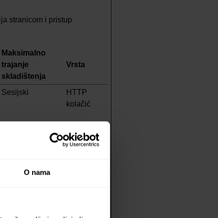
a stranicom i pristup
Maksimalno
trajanje
Vrsta
skladištenja
Sesijski
HTTP
kolačić
Sesijski
HTTP
kolačić
O nama
Sesijski
HTTP
kolačić