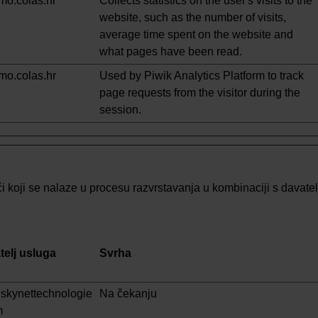
mo.colas.hr
Collects statistics on the user's visits to the
website, such as the number of visits,
average time spent on the website and
what pages have been read.
mo.colas.hr
Used by Piwik Analytics Platform to track
page requests from the visitor during the
session.
ći koji se nalaze u procesu razvrstavanja u kombinaciji s davat
telj usluga
Svrha
skynettechnologie
Na čekanju
m