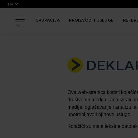
Skoči na glavni sadržaj
GRUPACIJA
PROIZVODI I USLUGE
REFER
Menu
DEKLA
Ova web-stranica koristi kolačić
društvenih medija i analizirali 
medije, oglašavanje i analizu, a 
upotrebljavali njihove usluge.
Kolačići su male tekstne datoteke