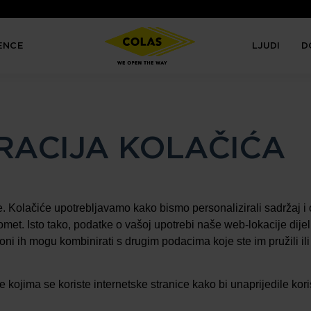
ENCE
LJUDI
D
RACIJA KOLAČIĆA
e. Kolačiće upotrebljavamo kako bismo personalizirali sadržaj i
promet. Isto tako, podatke o vašoj upotrebi naše web-lokacije dij
oni ih mogu kombinirati s drugim podacima koje ste im pružili ili 
 kojima se koriste internetske stranice kako bi unaprijedile kori