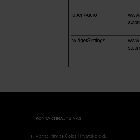
openAudio
www.
s.co
widgetSettings
www.
s.co
KONTAKTIRAJTE NAS
Kontaktirajte Colas Hrvatska d.d.