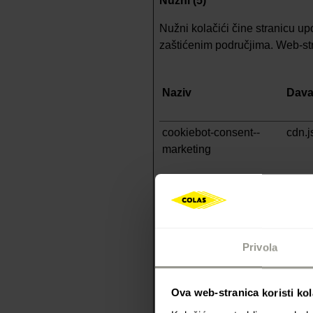
Nužni (5)
Nužni kolačići čine stranicu up
zaštićenim područjima. Web-str
Naziv
Dava
cookiebot-consent--
cdn.j
marketing
cookiebot-consent--
cdn.j
necessary
Privola
cookiebot-consent--
cdn.j
Ova web-stranica koristi kol
preferences