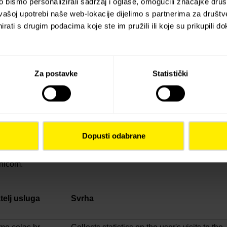
banner. This cookie is necessary for
bismo personalizirali sadržaj i oglase, omogućili značajke društv
GDPR-compliance of the website.
vašoj upotrebi naše web-lokacije dijelimo s partnerima za društv
rati s drugim podacima koje ste im pružili ili koje su prikupili do
sdelivr.net
Used to detect if the visitor has accepted
the marketing category in the cookie
banner. This cookie is necessary for
GDPR-compliance of the website.
Za postavke
Statistički
.hr
Stores the user's cookie consent state for
the current domain
Dopusti odabrane
 prikupljanjem i slanjem podataka pomažu vlasnicima stranice da
anicom.
telj usluga
Svrha