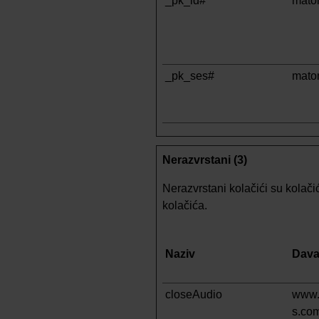
_pk_id#
mato
_pk_ses#
mato
Nerazvrstani (3)
Nerazvrstani kolačići su kolači
kolačića.
Naziv
Dava
closeAudio
www.
s.co