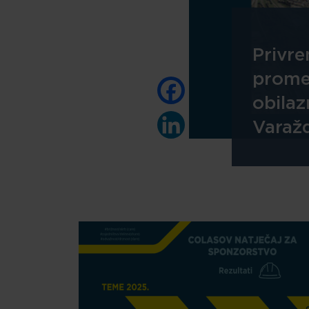
Privre
prome
Facebook
obilaz
Varaž
LinkedIn