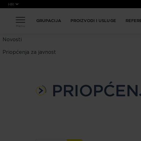
Skoči na glavni sadržaj
GRUPACIJA
PROIZVODI I USLUGE
REFER
Menu
News menu
Novosti
Priopćenja za javnost
PRIOPĆEN