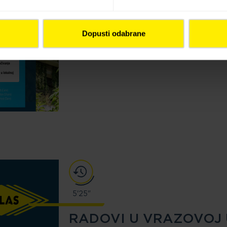
Dopusti odabrane
5'25"
RADOVI U VRAZOVOJ U