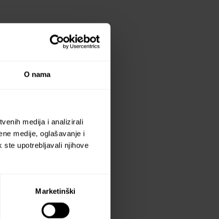
O nama
enih medija i analizirali
ene medije, oglašavanje i
k ste upotrebljavali njihove
Facebook
LinkedIn
Marketinški
 2025.