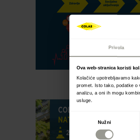
Privola
Ova web-stranica koristi kol
Kolačiće upotrebljavamo kako 
promet. Isto tako, podatke o 
analizu, a oni ih mogu kombini
usluge.
Odabir
Nužni
pristanka