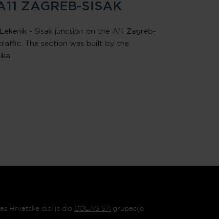
A11 ZAGREB-SISAK
ekenik - Sisak junction on the A11 Zagreb-
raffic. The section was built by the
ika.
as Hrvatska d.d. je dio
COLAS SA
grupacije