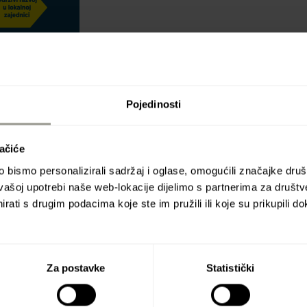
Pojedinosti
ačiće
bismo personalizirali sadržaj i oglase, omogućili značajke društv
vašoj upotrebi naše web-lokacije dijelimo s partnerima za društv
rati s drugim podacima koje ste im pružili ili koje su prikupili do
Za postavke
Statistički
Natječaj za sponzorstvo