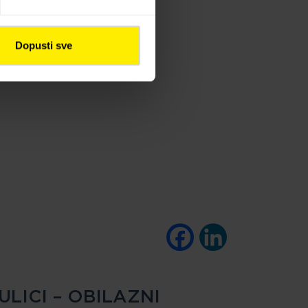
Dopusti sve
Facebook
LinkedIn
LICI – OBILAZNI