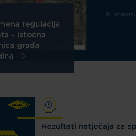
mena regulacija
ta - Istočna
nica grada
dina
Rezultati natječaja za 